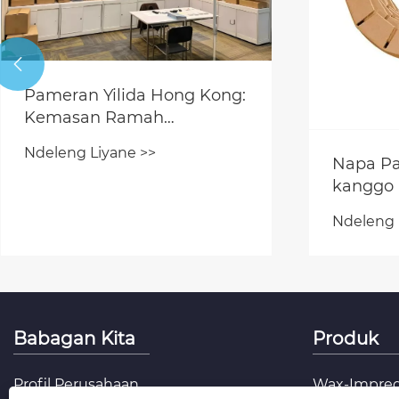

Pameran Yilida Hong Kong:
Kemasan Ramah
Lingkungan narik
Ndeleng Liyane >>
Kawigatosan
Napa Pa
kanggo
Ndeleng 
Babagan Kita
Produk
Profil Perusahaan
Wax-Impreg