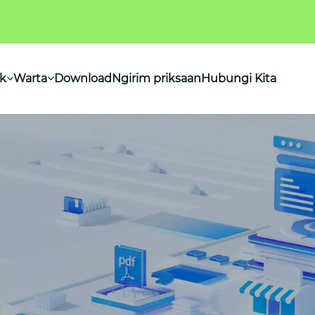
k
Warta
Download
Ngirim priksaan
Hubungi Kita