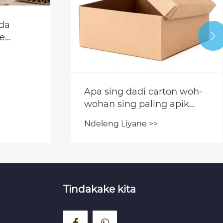
ida

e
un
Apa sing dadi carton woh-
wohan sing paling apik
kanggo paket sing paling
Ndeleng Liyane >>
apik kanggo bungkusan
ngasilake seger?
Tindakake kita