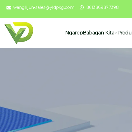
wanglijun-sales@yldpkg.com
8613869877398
Ngarep
Babagan Kita
Produ