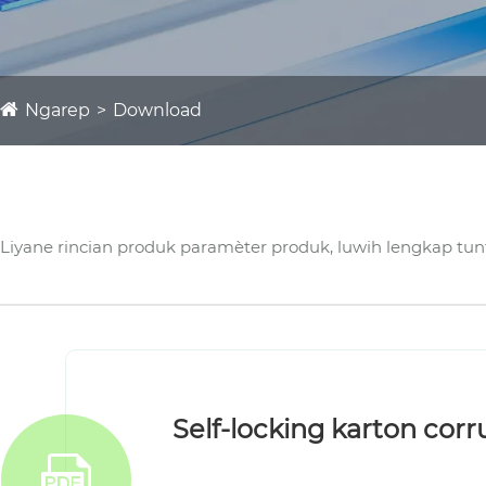
Ngarep
Download
Liyane rincian produk paramèter produk, luwih lengkap tu
Self-locking karton cor
