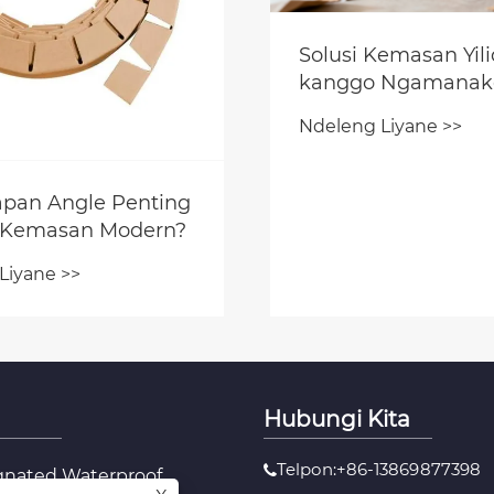
Solusi Kemasan Yil
kanggo Ngamanak
Urutan Pertama Ta
Ndeleng Liyane >>
Anyar Saiki wis ana
pan Angle Penting
 Kemasan Modern?
Liyane >>
Hubungi Kita
Telpon:+86-13869877398
nated Waterproof