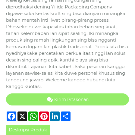
Kaleng kertas sing ramah lingkungan sing
diprodhuksi dening Yilida Packaging Company
digawe saka kertas kraft sing bisa dianyari minangka
bahan mentah inti liwat pirang-pirang proses.
Dheweke duwe kapasitas tahan beban sing kuat,
tahan kelembapan lan sipat sealing. Iki minangka
produk sing ramah lingkungan sing bisa ngganti
kemasan logam lan plastik tradisional. Pabrik kita bisa
nyedhiyakake percetakan berkualitas tinggi lan solusi
desain sing paling apik, kanthi biaya sing bisa
dikontrol. Layanan kita kabeh. Saka pesenan kanggo
layanan sawise-sales, kita duwe personel khusus sing
tanggung jawab. Welcome kanggo hubungi kita
kanggo kuotasi.
Kirim Pitakonan
Facebook
X
WhatsApp
Pinterest
LinkedIn
Share
Deskripsi Produk