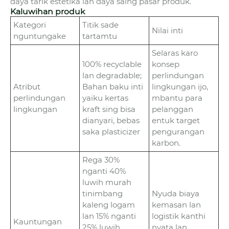
daya tarik estetika lan daya saing pasar produk.
Kaluwihan produk
Kategori
Titik sade
Nilai inti
nguntungake
tartamtu
Selaras karo
100% recyclable
konsep
lan degradable;
perlindungan
Atribut
Bahan baku inti
lingkungan ijo,
perlindungan
yaiku kertas
mbantu para
lingkungan
kraft sing bisa
pelanggan
dianyari, bebas
entuk target
saka plasticizer
pengurangan
karbon.
Rega 30%
nganti 40%
luwih murah
tinimbang
Nyuda biaya
kaleng logam
kemasan lan
lan 15% nganti
logistik kanthi
Kauntungan
25% luwih
nyata lan