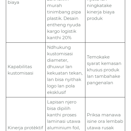
biaya
murah
ningkatake
tinimbang pipa
kinerja biaya
plastik. Desain
produk
entheng nyuda
kargo logistik
kanthi 20%
Ndhukung
kustomisasi
Temokake
diameter,
syarat kemasan
Kapabilitas
dhuwur lan
khusus produk
kustomisasi
kekuatan tekan,
lan tambahake
lan bisa nyithak
pangenalan
logo lan pola
eksklusif
Lapisan njero
bisa dipilih
kanthi proses
Priksa manawa
laminasi utawa
isine ora lembab
Kinerja protèktif
aluminium foil,
utawa rusak