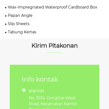
Wax-Impregnated Waterproof Cardboard Box
Papan Angle
Slip Sheets
Tabung Kertas
Kirim Pitakonan
Info kontak
alamat

No. 3106, DongYue West
Road, Kecamatan Kantor