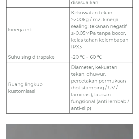
disesuaikan
Kekuwatan tekan
≥200kg / m2, kinerja
sealing: tekanan negatif
kinerja inti
≤-0.05MPa tanpa bocor,
kelas tahan kelembapan
IPX3
Suhu sing ditrapake
-20 ℃ ~ 60 ℃
Diameter, kekuatan
tekan, dhuwur,
percetakan permukaan
Ruang lingkup
(hot stamping / UV /
kustomisasi
laminasi), lapisan
fungsional (anti lembab /
anti-slip)