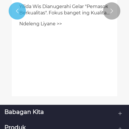
Yilida Wis Dianugerahi Gelar "Pemasok


Berkualitas". Fokus banget ing Kualitas
Wis Entuk Pangenalan
Ndeleng Liyane >>
Babagan Kita
Produk