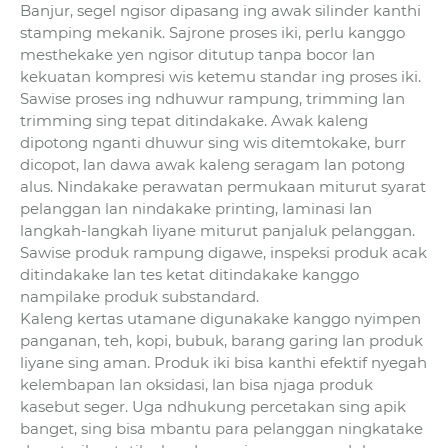
Banjur, segel ngisor dipasang ing awak silinder kanthi
stamping mekanik. Sajrone proses iki, perlu kanggo
mesthekake yen ngisor ditutup tanpa bocor lan
kekuatan kompresi wis ketemu standar ing proses iki.
Sawise proses ing ndhuwur rampung, trimming lan
trimming sing tepat ditindakake. Awak kaleng
dipotong nganti dhuwur sing wis ditemtokake, burr
dicopot, lan dawa awak kaleng seragam lan potong
alus. Nindakake perawatan permukaan miturut syarat
pelanggan lan nindakake printing, laminasi lan
langkah-langkah liyane miturut panjaluk pelanggan.
Sawise produk rampung digawe, inspeksi produk acak
ditindakake lan tes ketat ditindakake kanggo
nampilake produk substandard.
Kaleng kertas utamane digunakake kanggo nyimpen
panganan, teh, kopi, bubuk, barang garing lan produk
liyane sing aman. Produk iki bisa kanthi efektif nyegah
kelembapan lan oksidasi, lan bisa njaga produk
kasebut seger. Uga ndhukung percetakan sing apik
banget, sing bisa mbantu para pelanggan ningkatake