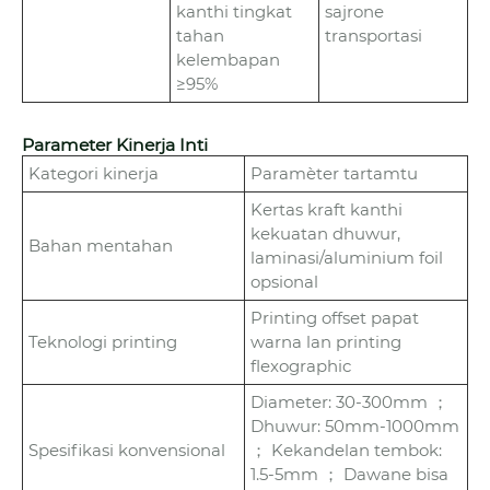
kanthi tingkat
sajrone
tahan
transportasi
kelembapan
≥95%
Parameter Kinerja Inti
Kategori kinerja
Paramèter tartamtu
Kertas kraft kanthi
kekuatan dhuwur,
Bahan mentahan
laminasi/aluminium foil
opsional
Printing offset papat
Teknologi printing
warna lan printing
flexographic
Diameter: 30-300mm ；
Dhuwur: 50mm-1000mm
Spesifikasi konvensional
； Kekandelan tembok:
1.5-5mm ； Dawane bisa