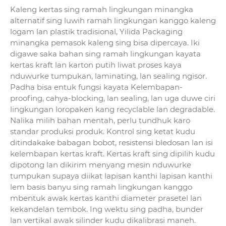
Kaleng kertas sing ramah lingkungan minangka
alternatif sing luwih ramah lingkungan kanggo kaleng
logam lan plastik tradisional, Yilida Packaging
minangka pemasok kaleng sing bisa dipercaya. Iki
digawe saka bahan sing ramah lingkungan kayata
kertas kraft lan karton putih liwat proses kaya
nduwurke tumpukan, laminating, lan sealing ngisor.
Padha bisa entuk fungsi kayata Kelembapan-
proofing, cahya-blocking, lan sealing, lan uga duwe ciri
lingkungan loropaken kang recyclable lan degradable.
Nalika milih bahan mentah, perlu tundhuk karo
standar produksi produk. Kontrol sing ketat kudu
ditindakake babagan bobot, resistensi bledosan lan isi
kelembapan kertas kraft. Kertas kraft sing dipilih kudu
dipotong lan dikirim menyang mesin nduwurke
tumpukan supaya diikat lapisan kanthi lapisan kanthi
lem basis banyu sing ramah lingkungan kanggo
mbentuk awak kertas kanthi diameter prasetel lan
kekandelan tembok. Ing wektu sing padha, bunder
lan vertikal awak silinder kudu dikalibrasi maneh.