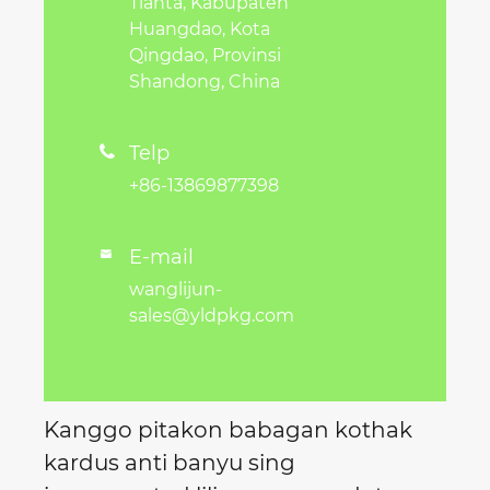
Tianta, Kabupaten
Huangdao, Kota
Qingdao, Provinsi
Shandong, China
Telp

+86-13869877398
E-mail

wanglijun-
sales@yldpkg.com
Kanggo pitakon babagan kothak
kardus anti banyu sing