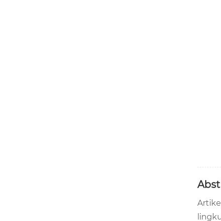
Abst
Artike
lingk