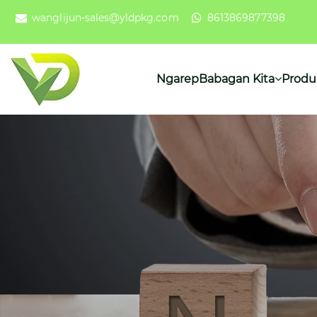
wanglijun-sales@yldpkg.com
8613869877398
Ngarep
Babagan Kita
Produ