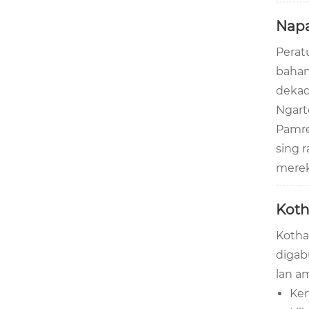
Napa
Perat
bahan
dekad
Ngart
Pamre
sing 
merek
Koth
Kotha
digabu
lan a
Ker