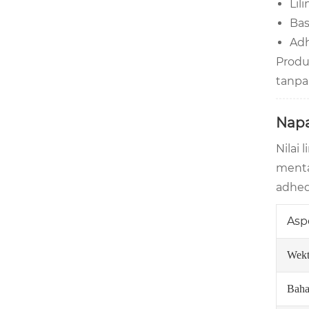
Lil
Bas
Adh
Produ
tanpa
Napa
Nilai
menta
adhed
Asp
Wekt
Baha