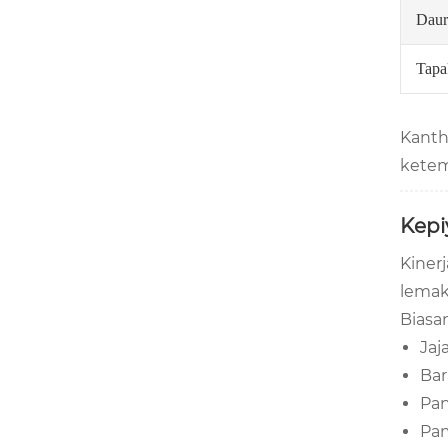
Daur
Tapa
Kanth
ketem
Kepi
Kiner
lemak
Biasa
Jaj
Bar
Pa
Pa