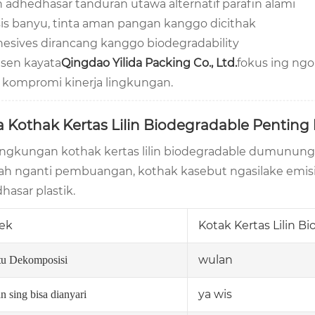
in adhedhasar tanduran utawa alternatif parafin alami
is banyu, tinta aman pangan kanggo dicithak
esives dirancang kanggo biodegradability
sen kayata
Qingdao Yilida Packing Co., Ltd.
fokus ing ng
 kompromi kinerja lingkungan.
 Kothak Kertas Lilin Biodegradable Pentin
 lingkungan kothak kertas lilin biodegradable dumunung
h nganti pembuangan, kothak kasebut ngasilake emisi k
hasar plastik.
ek
Kotak Kertas Lilin B
wulan
u Dekomposisi
ya wis
n sing bisa dianyari