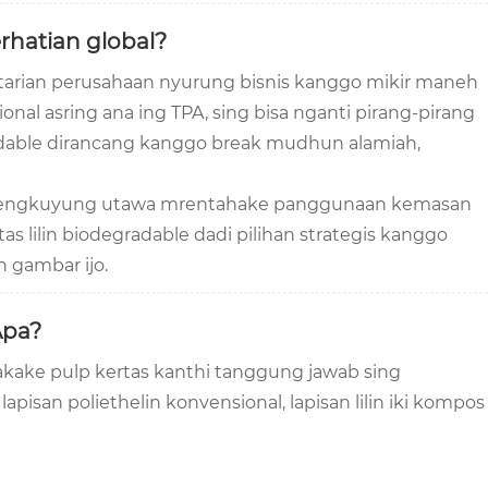
rhatian global?
starian perusahaan nyurung bisnis kanggo mikir maneh
nal asring ana ing TPA, sing bisa nganti pirang-pirang
gradable dirancang kanggo break mudhun alamiah,
a nyengkuyung utawa mrentahake panggunaan kemasan
s lilin biodegradable dadi pilihan strategis kanggo
 gambar ijo.
Apa?
akake pulp kertas kanthi tanggung jawab sing
apisan poliethelin konvensional, lapisan lilin iki kompos