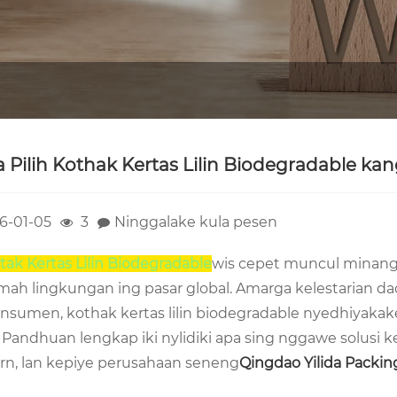
 Pilih Kothak Kertas Lilin Biodegradable ka
6-01-05
3
Ninggalake kula pesen
tak Kertas Lilin Biodegradable
wis cepet muncul minangka
amah lingkungan ing pasar global. Amarga kelestarian 
onsumen, kothak kertas lilin biodegradable nyedhiyakake
. Pandhuan lengkap iki nylidiki apa sing nggawe solusi 
n, lan kepiye perusahaan seneng
Qingdao Yilida Packing