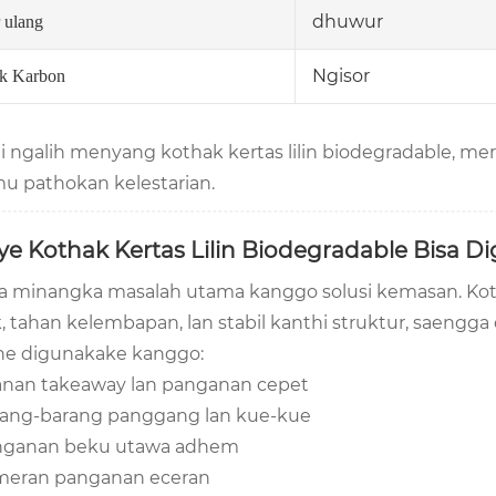
dhuwur
 ulang
Ngisor
k Karbon
i ngalih menyang kothak kertas lilin biodegradable, mer
u pathokan kelestarian.
ye Kothak Kertas Lilin Biodegradable Bisa 
ja minangka masalah utama kanggo solusi kemasan. Koth
, tahan kelembapan, lan stabil kanthi struktur, saeng
ne digunakake kanggo:
anan takeaway lan panganan cepet
ang-barang panggang lan kue-kue
nganan beku utawa adhem
meran panganan eceran