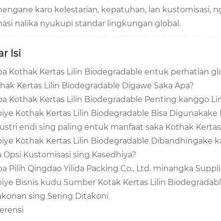
engane karo kelestarian, kepatuhan, lan kustomisasi,
masi nalika nyukupi standar lingkungan global.
r Isi
a Kothak Kertas Lilin Biodegradable entuk perhatian gl
hak Kertas Lilin Biodegradable Digawe Saka Apa?
a Kothak Kertas Lilin Biodegradable Penting kanggo L
iye Kothak Kertas Lilin Biodegradable Bisa Digunakake
ustri endi sing paling entuk manfaat saka Kothak Kertas
iye Kothak Kertas Lilin Biodegradable Dibandhingake k
 Opsi Kustomisasi sing Kasedhiya?
a Pilih Qingdao Yilida Packing Co., Ltd. minangka Suppli
iye Bisnis kudu Sumber Kotak Kertas Lilin Biodegradabl
akonan sing Sering Ditakoni
erensi