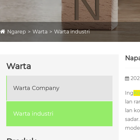
Ngarep
Warta
Warta industri
Napa
Warta
202
Warta Company
Ing
Ko
lan r
lan k
Warta industri
sadar
moder