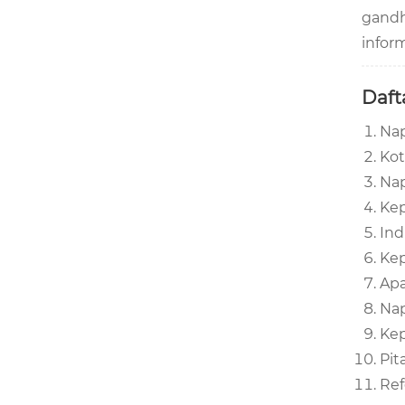
gandh
infor
Dafta
Nap
Kot
Nap
Kep
Ind
Kep
Apa
Nap
Kep
Pit
Ref