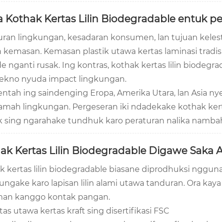
 Kothak Kertas Lilin Biodegradable entuk pe
uran lingkungan, kesadaran konsumen, lan tujuan kele
 kemasan. Kemasan plastik utawa kertas laminasi tradisio
e nganti rusak. Ing kontras, kothak kertas lilin biode
ekno nyuda impact lingkungan.
ntah ing saindenging Eropa, Amerika Utara, lan Asi
ramah lingkungan. Pergeseran iki ndadekake kothak kerta
 sing ngarahake tundhuk karo peraturan nalika nambah
ak Kertas Lilin Biodegradable Digawe Saka 
k kertas lilin biodegradable biasane diprodhuksi nggun
ngake karo lapisan lilin alami utawa tanduran. Ora kaya l
man kanggo kontak pangan.
tas utawa kertas kraft sing disertifikasi FSC